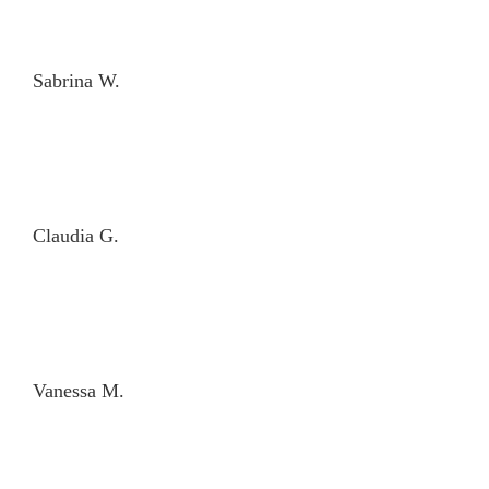
Sa­bri­na W.
Clau­dia G.
Va­nes­sa M.