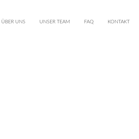
ÜBER UNS
UN­SER TEAM
FAQ
KON­TAKT