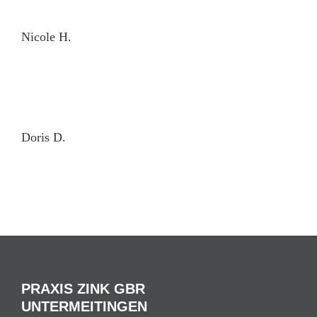
Ni­co­le H.
Do­ris D.
PRAXIS ZINK GBR
UNTERMEITINGEN