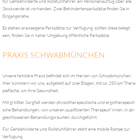
für Geh­be­hin­der­te und Roll­stuhl­fah­rer, ein Per­so­nen­auf­zug über alle
Stock­wer­de ist vor­han­den. Zwei Be­hin­der­ten­park­plät­ze fin­den Sie in
Ein­gangs­nä­he.
Es ste­hen pra­xis­ei­ge­ne Park­plät­ze zur Ver­fü­gung, soll­ten die­se be­legt
sein, fin­den Sie in na­her Um­ge­bung öf­fent­li­che Park­plät­ze
PRA­XIS SCHWAB­MÜN­CHEN
Un­se­re fa­mi­liä­re Pra­xis be­fin­det sich im Her­zen von Schwab­mün­chen.
Hier küm­mern wir uns, auf­ge­teilt auf zwei Eta­gen, mit ca. 250 qm The­ra­
pie­flä­che, um Ihre Ge­sund­heit.
Mit größ­ter Sorg­falt wer­den phy­sio­the­ra­peu­ti­sche und er­go­the­ra­peu­ti­
sche Be­hand­lun­gen, von un­se­ren qua­li­fi­zier­ten Therapeut*innen, in ab­
ge­schlos­se­nen Be­hand­lungs­räu­men, durch­ge­führt.
Für Geh­be­hin­der­te und Roll­stuhl­fah­rer steht eine mo­bi­le Ram­pe zur
Ver­fü­gung.