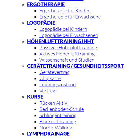
ER­GO­THE­RA­PIE
Er­go­the­ra­pie für Kin­der
Er­go­the­ra­pie für Er­wach­se­ne
LO­GO­PÄ­DIE
Lo­go­pä­die bei Kin­dern
Lo­go­pä­die bei Er­wach­se­nen
HÖ­HEN­LUFT­TRAI­NING IHHT
Pas­si­ves Hö­hen­luft­trai­ning
Ak­ti­ves Hö­hen­luft­trai­ning
Wis­sen­schaft und Stu­di­en
GE­RÄ­TE­TRAI­NING / GE­SUND­HEITS­SPORT
Ge­rä­te­ver­trag
Chip­kar­te
Trai­nings­zu­stand
Ver­trag
KUR­SE
Rü­cken Ak­tiv
Be­cken­bo­den-Schu­le
Schlin­gen­trai­ning
Black­roll Trai­ning
Nor­dic Wal­king
LYMPH­DRAI­NA­GE