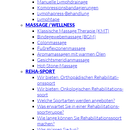
Ma­nu­el­le Lymph­drai­na­ge
Kom­pres­si­ons­ban­da­gie­run­gen
Lymph­a­press-Be­hand­lung
Lym­ph­tape
MAS­SA­GE / WELL­NESS
Klas­si­sche Mas­sa­ge The­ra­pie (KMT)
Bin­de­ge­we­be­mas­sa­ge (BGM)
Co­lon­mas­sa­ge
Fuß­re­flex­zo­nen­mas­sa­ge
Arom­amas­sa­gen mit war­men Ölen
Ge­sichts­me­ri­dian­mas­sa­ge
Hot-Stone-Mas­sa­ge
REHA-SPORT
Wir bie­ten: Or­tho­pä­di­schen Re­ha­bi­li­ta­ti­
ons­sport
Wir bie­ten: On­ko­lo­gi­schen Re­ha­bi­li­ta­ti­ons­
sport
Wel­che Sport­ar­ten wer­den an­ge­bo­ten?
Was er­war­tet Sie in ei­ner Re­ha­bi­li­ta­ti­ons­
sport­grup­pe?
Wie lan­ge kön­nen Sie Re­ha­bi­li­ta­ti­ons­sport
ma­chen?
Was müs­sen Sie tun?