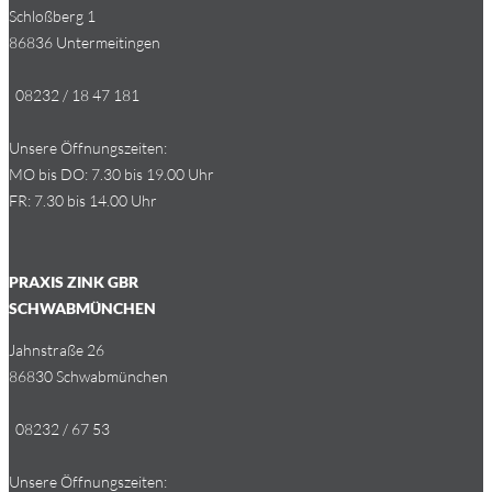
Schloß­berg 1
86836 Un­ter­meit­in­gen
08232 / 18 47 181
Un­se­re Öff­nungs­zei­ten:
MO bis DO: 7.30 bis 19.00 Uhr
FR: 7.30 bis 14.00 Uhr
PRAXIS ZINK GBR
SCHWABMÜNCHEN
Jahn­stra­ße 26
86830 Schwabmünchen
08232 / 67 53
Un­se­re Öff­nungs­zei­ten: