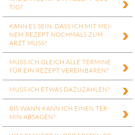
TIG?
KANN ES SEIN, DASS ICH MIT MEI­
NEM RE­ZEPT NOCH­MALS ZUM
ARZT MUSS?
MUSS ICH GLEICH ALLE TER­MI­NE
FÜR EIN RE­ZEPT VER­EIN­BA­REN?
MUSS ICH ET­WAS DA­ZU­ZAH­LEN?
BIS WANN KANN ICH EI­NEN TER­
MIN AB­SA­GEN?