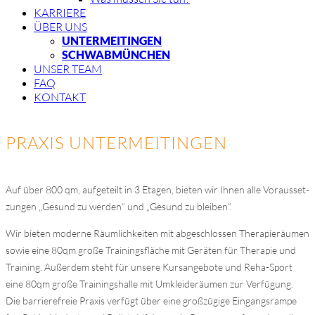
KAR­RIE­RE
ÜBER UNS
UN­TER­MEIT­IN­GEN
SCHWAB­MÜN­CHEN
UN­SER TEAM
FAQ
KON­TAKT
PRA­XIS UN­TER­MEIT­IN­GEN
Auf über 800 qm, auf­ge­teilt in 3 Eta­gen, bie­ten wir Ih­nen alle Vor­aus­set­
zun­gen „Ge­sund zu wer­den“ und „Ge­sund zu blei­ben“.
Wir bie­ten mo­der­ne Räum­lich­kei­ten mit ab­ge­schlos­sen The­ra­pie­räu­men
so­wie eine 80qm gro­ße Trai­nings­flä­che mit Ge­rä­ten für The­ra­pie und
Trai­ning. Au­ßer­dem steht für un­se­re Kurs­an­ge­bo­te und Reha-Sport
eine 80qm gro­ße Trai­nings­hal­le mit Um­klei­de­räu­men zur Ver­fü­gung.
Die bar­rie­re­freie Pra­xis ver­fügt über eine groß­zü­gi­ge Ein­gangs­ram­pe