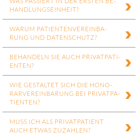
WAS PAS­SIERT IN DER ERS­TEN BE­
HAND­LUNGS­EIN­HEIT?
WAR­UM PA­TI­EN­TEN­VER­EIN­BA­
RUNG UND DA­TEN­SCHUTZ?
BE­HAN­DELN SIE AUCH PRI­VAT­PA­TI­
EN­TEN?
WIE GE­STAL­TET SICH DIE HO­NO­
RAR­VER­EIN­BA­RUNG BEI PRI­VAT­PA­
TI­EN­TEN?
MUSS ICH ALS PRI­VAT­PA­TI­ENT
AUCH ET­WAS ZU­ZAH­LEN?