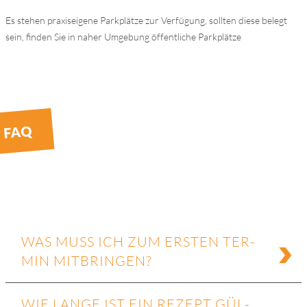
Es ste­hen pra­xis­ei­ge­ne Park­plät­ze zur Ver­fü­gung, soll­ten die­se be­legt
sein, fin­den Sie in na­her Um­ge­bung öf­fent­li­che Park­plät­ze
FAQ
WAS MUSS ICH ZUM ERS­TEN TER­
MIN MIT­BRIN­GEN?
WIE LAN­GE IST EIN RE­ZEPT GÜL­