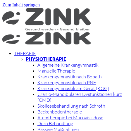
Zum Inhalt springen
THE­RA­PIE
PHY­SIO­THE­RA­PIE
All­ge­mei­ne Kran­ken­gym­nas­tik
Ma­nu­el­le The­ra­pie
Kran­ken­gym­nas­tik nach Bo­bath
Kran­ken­gym­nas­tik nach PNF
Kran­ken­gym­nas­tik am Ge­rät (KGG)
Cra­­nio-Man­­di­­bu­lä­­ren Dys­funk­tio­nen kurz
(CMD)
Sko­lio­se­be­hand­lung nach Schroth
Be­cken­bo­den­the­ra­pie
Atem­the­ra­pie bei Mu­co­vis­zi­do­se
Dorn Be­hand­lung
Pas­si­ve Maß­nah­men