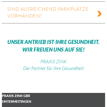
SIND AUS­REI­CHEND PARK­PLÄT­ZE
VOR­HAN­DEN?
UNSER ANTRIEB IST IHRE GESUNDHEIT.
WIR FREUEN UNS AUF SIE!
PRAXIS ZINK
Der Part­ner für Ihre Ge­sund­heit
PRAXIS ZINK GBR
UNTERMEITINGEN