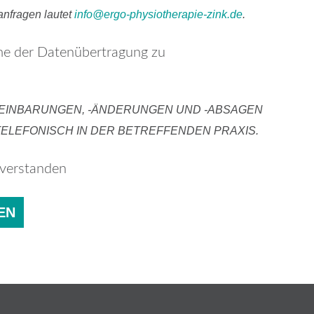
n­fra­gen lau­tet
info@​ergo-​physiotherapie-​zink.​de
.
me der Da­ten­über­tra­gung zu
EINBARUNGEN, ‑ÄNDERUNGEN UND ‑ABSAGEN
TELEFONISCH IN DER BETREFFENDEN PRAXIS.
ver­stan­den
EN