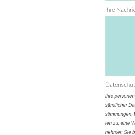
Ihre Nach­ri
Da­ten­schu
Ihre per­so­nen
sämt­li­cher Da
stim­mun­gen. W
ten zu, eine Wei
neh­men Sie bi