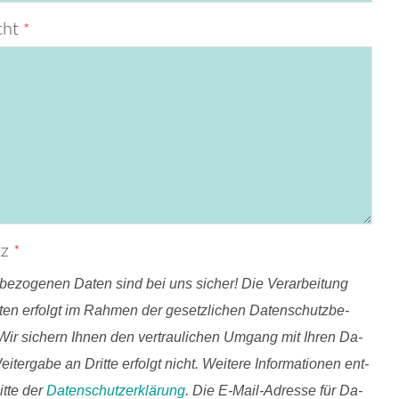
cht
*
tz
*
­be­zo­ge­nen Da­ten sind bei uns si­cher! Die Ver­ar­bei­tung
­ten er­folgt im Rah­men der ge­setz­li­chen Da­ten­schutz­be­
ir si­chern Ih­nen den ver­trau­li­chen Um­gang mit Ih­ren Da­
­ter­ga­be an Drit­te er­folgt nicht. Wei­te­re In­for­ma­tio­nen ent­
t­te der
Da­ten­schutz­er­klä­rung
. Die E‑­Mail-Adres­se für Da­