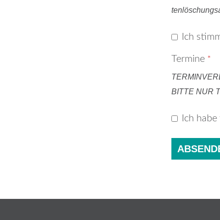
ten­lö­schungs­a
Ich stim­
Ter­mi­ne
*
TERMINVER
BITTE NUR 
Ich habe 
ABSEND