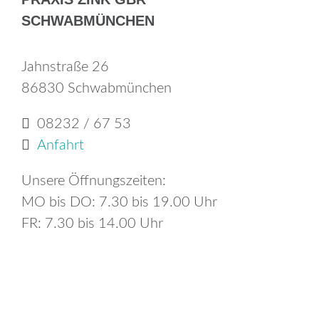
SCHWAB­MÜN­CHEN
Jahn­stra­ße 26
86830 Schwabmünchen
08232 / 67 53
An­fahrt
Un­se­re Öff­nungs­zei­ten:
MO bis DO: 7.30 bis 19.00 Uhr
FR: 7.30 bis 14.00 Uhr