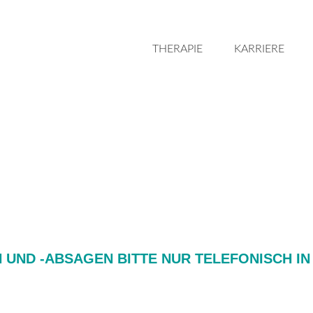
THE­RA­PIE
KAR­RIE­RE
UND ‑ABSAGEN BITTE NUR TELEFONISCH IN