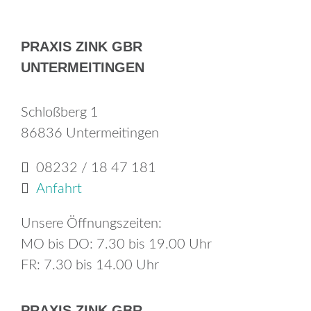
PRA­XIS ZINK GBR
UN­TER­MEIT­IN­GEN
Schloß­berg 1
86836 Un­ter­meit­in­gen
08232 / 18 47 181
An­fahrt
Un­se­re Öff­nungs­zei­ten:
MO bis DO: 7.30 bis 19.00 Uhr
FR: 7.30 bis 14.00 Uhr
PRA­XIS ZINK GBR