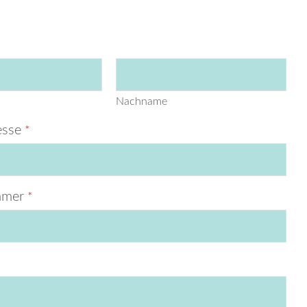
Nach­na­me
s­se
*
m­mer
*