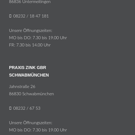
86836 Un­ter­meit­in­gen
08232 / 18 47 181
Un­se­re Öff­nungs­zei­ten:
MO bis DO: 7.30 bis 19.00 Uhr
FR: 7.30 bis 14.00 Uhr
PRAXIS ZINK GBR
SCHWABMÜNCHEN
Jahn­stra­ße 26
86830 Schwabmünchen
08232 / 67 53
Un­se­re Öff­nungs­zei­ten:
MO bis DO: 7.30 bis 19.00 Uhr