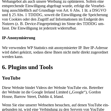
Web­an­ge­bot als auch un­se­re Wer­bung zu op­ti­mie­ren. So­fern eine
ent­spre­chen­de Ein­wil­li­gung ab­ge­fragt wur­de, er­folgt die Ver­ar­bei­
tung aus­schließ­lich auf Grund­la­ge von Art. 6 Abs. 1 lit. a DSGVO
und § 25 Abs. 1 TDDDG, so­weit die Ein­wil­li­gung die Spei­che­rung
von Coo­kies oder den Zu­griff auf In­for­ma­tio­nen im End­ge­rät des
Nut­zers (z. B. De­vice-Fin­ger­prin­ting) im Sin­ne des TDDDG um­
fasst. Die Ein­wil­li­gung ist je­der­zeit wi­der­ruf­bar.
IP-An­ony­mi­sie­rung
Wir ver­wen­den WP Sta­tis­tics mit an­ony­mi­sier­ter IP. Ihre IP-Adres­se
wird da­bei ge­kürzt, so­dass die­se Ih­nen nicht mehr di­rekt zu­ge­ord­net
wer­den kann.
6. Plug­ins und Tools
You­Tube
Die­se Web­site bin­det Vi­de­os der Web­site You­Tube ein. Be­trei­ber
der Web­site ist die Goog­le Ire­land Li­mi­t­ed („Goog­le“), Gor­don
House, Bar­row Street, Dub­lin 4, Ir­land.
Wenn Sie eine un­se­rer Web­sei­ten be­su­chen, auf de­nen You­Tube ein­
ge­bun­den ist, wird eine Ver­bin­dung zu den Ser­vern von You­Tube