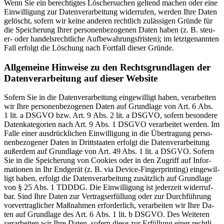
Wenn Sie ein be­rech­tig­tes Lö­scher­su­chen gel­tend ma­chen oder eine
Ein­wil­li­gung zur Da­ten­ver­ar­bei­tung wi­der­ru­fen, wer­den Ihre Da­ten
ge­löscht, so­fern wir kei­ne an­de­ren recht­lich zu­läs­si­gen Grün­de für
die Spei­che­rung Ih­rer per­so­nen­be­zo­ge­nen Da­ten ha­ben (z. B. steu­
er- oder han­dels­recht­li­che Auf­be­wah­rungs­fris­ten); im letzt­ge­nann­ten
Fall er­folgt die Lö­schung nach Fort­fall die­ser Grün­de.
All­ge­mei­ne Hin­wei­se zu den Rechts­grund­la­gen der
Da­ten­ver­ar­bei­tung auf die­ser Web­site
So­fern Sie in die Da­ten­ver­ar­bei­tung ein­ge­wil­ligt ha­ben, ver­ar­bei­ten
wir Ihre per­so­nen­be­zo­ge­nen Da­ten auf Grund­la­ge von Art. 6 Abs.
1 lit. a DSGVO bzw. Art. 9 Abs. 2 lit. a DSGVO, so­fern be­son­de­re
Da­ten­ka­te­go­rien nach Art. 9 Abs. 1 DSGVO ver­ar­bei­tet wer­den. Im
Fal­le ei­ner aus­drück­li­chen Ein­wil­li­gung in die Über­tra­gung per­so­
nen­be­zo­ge­ner Da­ten in Dritt­staa­ten er­folgt die Da­ten­ver­ar­bei­tung
au­ßer­dem auf Grund­la­ge von Art. 49 Abs. 1 lit. a DSGVO. So­fern
Sie in die Spei­che­rung von Coo­kies oder in den Zu­griff auf In­for­
ma­tio­nen in Ihr End­ge­rät (z. B. via De­vice-Fin­ger­prin­ting) ein­ge­wil­
ligt ha­ben, er­folgt die Da­ten­ver­ar­bei­tung zu­sätz­lich auf Grund­la­ge
von § 25 Abs. 1 TDDDG. Die Ein­wil­li­gung ist je­der­zeit wi­der­ruf­
bar. Sind Ihre Da­ten zur Ver­trags­er­fül­lung oder zur Durch­füh­rung
vor­ver­trag­li­cher Maß­nah­men er­for­der­lich, ver­ar­bei­ten wir Ihre Da­
ten auf Grund­la­ge des Art. 6 Abs. 1 lit. b DSGVO. Des Wei­te­ren
ver­ar­bei­ten wir Ihre Da­ten, so­fern die­se zur Er­fül­lung ei­ner recht­li­