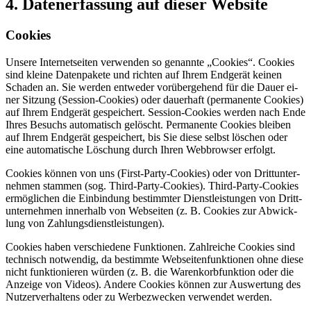
4. Da­ten­er­fas­sung auf die­ser Web­site
Coo­kies
Un­se­re In­ter­net­sei­ten ver­wen­den so ge­nann­te „Coo­kies“. Coo­kies
sind klei­ne Da­ten­pa­ke­te und rich­ten auf Ih­rem End­ge­rät kei­nen
Scha­den an. Sie wer­den ent­we­der vor­über­ge­hend für die Dau­er ei­
ner Sit­zung (Ses­si­on-Coo­kies) oder dau­er­haft (per­ma­nen­te Coo­kies)
auf Ih­rem End­ge­rät ge­spei­chert. Ses­si­on-Coo­kies wer­den nach Ende
Ih­res Be­suchs au­to­ma­tisch ge­löscht. Per­ma­nen­te Coo­kies blei­ben
auf Ih­rem End­ge­rät ge­spei­chert, bis Sie die­se selbst lö­schen oder
eine au­to­ma­ti­sche Lö­schung durch Ih­ren Web­brow­ser er­folgt.
Coo­kies kön­nen von uns (First-Par­ty-Coo­kies) oder von Dritt­un­ter­
neh­men stam­men (sog. Third-Par­ty-Coo­kies). Third-Par­ty-Coo­kies
er­mög­li­chen die Ein­bin­dung be­stimm­ter Dienst­leis­tun­gen von Dritt­
un­ter­neh­men in­ner­halb von Web­sei­ten (z. B. Coo­kies zur Ab­wick­
lung von Zah­lungs­dienst­leis­tun­gen).
Coo­kies ha­ben ver­schie­de­ne Funk­tio­nen. Zahl­rei­che Coo­kies sind
tech­nisch not­wen­dig, da be­stimm­te Web­sei­ten­funk­tio­nen ohne die­se
nicht funk­tio­nie­ren wür­den (z. B. die Wa­ren­korb­funk­ti­on oder die
An­zei­ge von Vi­de­os). An­de­re Coo­kies kön­nen zur Aus­wer­tung des
Nut­zer­ver­hal­tens oder zu Wer­be­zwe­cken ver­wen­det wer­den.