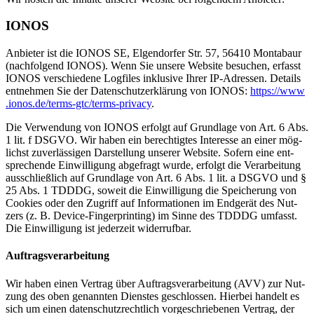
IONOS
An­bie­ter ist die IONOS SE, El­gen­dor­fer Str. 57, 56410 Mon­ta­baur
(nach­fol­gend IONOS). Wenn Sie un­se­re Web­site be­su­chen, er­fasst
IONOS ver­schie­de­ne Log­files in­klu­si­ve Ih­rer IP-Adres­sen. De­tails
ent­neh­men Sie der Da­ten­schutz­er­klä­rung von IONOS:
https://​www​
.io​nos​.de/​t​e​r​m​s​-​g​t​c​/​t​e​r​m​s​-​p​r​i​v​acy
.
Die Ver­wen­dung von IONOS er­folgt auf Grund­la­ge von Art. 6 Abs.
1 lit. f DSGVO. Wir ha­ben ein be­rech­tig­tes In­ter­es­se an ei­ner mög­
lichst zu­ver­läs­si­gen Dar­stel­lung un­se­rer Web­site. So­fern eine ent­
spre­chen­de Ein­wil­li­gung ab­ge­fragt wur­de, er­folgt die Ver­ar­bei­tung
aus­schließ­lich auf Grund­la­ge von Art. 6 Abs. 1 lit. a DSGVO und §
25 Abs. 1 TDDDG, so­weit die Ein­wil­li­gung die Spei­che­rung von
Coo­kies oder den Zu­griff auf In­for­ma­tio­nen im End­ge­rät des Nut­
zers (z. B. De­vice-Fin­ger­prin­ting) im Sin­ne des TDDDG um­fasst.
Die Ein­wil­li­gung ist je­der­zeit wi­der­ruf­bar.
Auf­trags­ver­ar­bei­tung
Wir ha­ben ei­nen Ver­trag über Auf­trags­ver­ar­bei­tung (AVV) zur Nut­
zung des oben ge­nann­ten Diens­tes ge­schlos­sen. Hier­bei han­delt es
sich um ei­nen da­ten­schutz­recht­lich vor­ge­schrie­be­nen Ver­trag, der