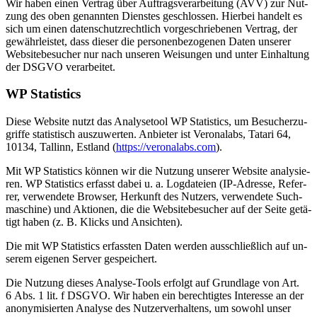
Wir ha­ben ei­nen Ver­trag über Auf­trags­ver­ar­bei­tung (AVV) zur Nut­
zung des oben ge­nann­ten Diens­tes ge­schlos­sen. Hier­bei han­delt es
sich um ei­nen da­ten­schutz­recht­lich vor­ge­schrie­be­nen Ver­trag, der
ge­währ­leis­tet, dass die­ser die per­so­nen­be­zo­ge­nen Da­ten un­se­rer
Web­site­be­su­cher nur nach un­se­ren Wei­sun­gen und un­ter Ein­hal­tung
der DSGVO ver­ar­bei­tet.
WP Sta­tis­tics
Die­se Web­site nutzt das Ana­ly­se­tool WP Sta­tis­tics, um Be­su­cher­zu­
grif­fe sta­tis­tisch aus­zu­wer­ten. An­bie­ter ist Ve­ro­nalabs, Ta­ta­ri 64,
10134, Tal­linn, Est­land (
https://​ve​ro​nalabs​.com
).
Mit WP Sta­tis­tics kön­nen wir die Nut­zung un­se­rer Web­site ana­ly­sie­
ren. WP Sta­tis­tics er­fasst da­bei u. a. Log­da­tei­en (IP-Adres­se, Re­fer­
rer, ver­wen­de­te Brow­ser, Her­kunft des Nut­zers, ver­wen­de­te Such­
ma­schi­ne) und Ak­tio­nen, die die Web­site­be­su­cher auf der Sei­te ge­tä­
tigt ha­ben (z. B. Klicks und An­sich­ten).
Die mit WP Sta­tis­tics er­fass­ten Da­ten wer­den aus­schließ­lich auf un­
se­rem ei­ge­nen Ser­ver ge­spei­chert.
Die Nut­zung die­ses Ana­ly­se-Tools er­folgt auf Grund­la­ge von Art.
6 Abs. 1 lit. f DSGVO. Wir ha­ben ein be­rech­tig­tes In­ter­es­se an der
an­ony­mi­sier­ten Ana­ly­se des Nut­zer­ver­hal­tens, um so­wohl un­ser