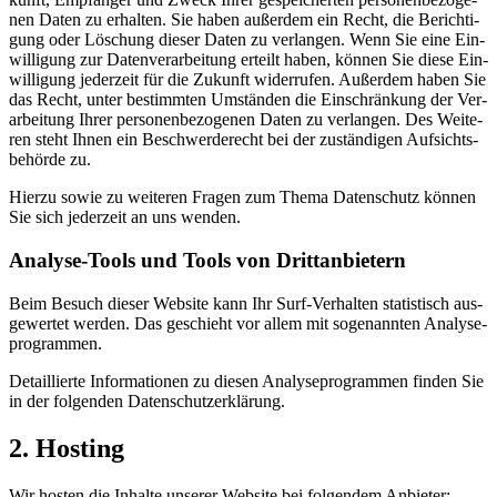
nen Da­ten zu er­hal­ten. Sie ha­ben au­ßer­dem ein Recht, die Be­rich­ti­
gung oder Lö­schung die­ser Da­ten zu ver­lan­gen. Wenn Sie eine Ein­
wil­li­gung zur Da­ten­ver­ar­bei­tung er­teilt ha­ben, kön­nen Sie die­se Ein­
wil­li­gung je­der­zeit für die Zu­kunft wi­der­ru­fen. Au­ßer­dem ha­ben Sie
das Recht, un­ter be­stimm­ten Um­stän­den die Ein­schrän­kung der Ver­
ar­bei­tung Ih­rer per­so­nen­be­zo­ge­nen Da­ten zu ver­lan­gen. Des Wei­te­
ren steht Ih­nen ein Be­schwer­de­recht bei der zu­stän­di­gen Auf­sichts­
be­hör­de zu.
Hier­zu so­wie zu wei­te­ren Fra­gen zum The­ma Da­ten­schutz kön­nen
Sie sich je­der­zeit an uns wen­den.
Ana­ly­se-Tools und Tools von Dritt­anbietern
Beim Be­such die­ser Web­site kann Ihr Surf-Ver­hal­ten sta­tis­tisch aus­
ge­wer­tet wer­den. Das ge­schieht vor al­lem mit so­ge­nann­ten Ana­ly­se­
pro­gram­men.
De­tail­lier­te In­for­ma­tio­nen zu die­sen Ana­ly­se­pro­gram­men fin­den Sie
in der fol­gen­den Da­ten­schutz­er­klä­rung.
2. Hos­ting
Wir hos­ten die In­hal­te un­se­rer Web­site bei fol­gen­dem An­bie­ter: