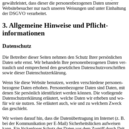
ge­währ­leis­tet, dass die­ser die per­so­nen­be­zo­ge­nen Da­ten un­se­rer
Web­site­be­su­cher nur nach un­se­ren Wei­sun­gen und un­ter Ein­hal­tung
der DSGVO ver­ar­bei­tet.
3. All­ge­mei­ne Hin­wei­se und Pflicht­
informationen
Da­ten­schutz
Die Be­trei­ber die­ser Sei­ten neh­men den Schutz Ih­rer per­sön­li­chen
Da­ten sehr ernst. Wir be­han­deln Ihre per­so­nen­be­zo­ge­nen Da­ten ver­
trau­lich und ent­spre­chend den ge­setz­li­chen Da­ten­schutz­vor­schrif­ten
so­wie die­ser Da­ten­schutz­er­klä­rung.
Wenn Sie die­se Web­site be­nut­zen, wer­den ver­schie­de­ne per­so­nen­
be­zo­ge­ne Da­ten er­ho­ben. Per­so­nen­be­zo­ge­ne Da­ten sind Da­ten, mit
de­nen Sie per­sön­lich iden­ti­fi­ziert wer­den kön­nen. Die vor­lie­gen­de
Da­ten­schutz­er­klä­rung er­läu­tert, wel­che Da­ten wir er­he­ben und wo­
für wir sie nut­zen. Sie er­läu­tert auch, wie und zu wel­chem Zweck
das ge­schieht.
Wir wei­sen dar­auf hin, dass die Da­ten­über­tra­gung im In­ter­net (z. B.
bei der Kom­mu­ni­ka­ti­on per E‑Mail) Si­cher­heits­lü­cken auf­wei­sen
kann. Ein lü­cken­lo­ser Schutz der Da­ten vor dem Zu­griff durch Drit­