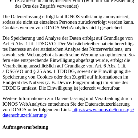
IP-Adres­se in an­ony­mi­sier­ter Form (wird nur zur Fest­stel­lung
des Orts des Zu­griffs ver­wen­det)
Die Da­ten­er­fas­sung er­folgt laut IONOS voll­stän­dig an­ony­mi­siert,
so­dass sie nicht zu ein­zel­nen Per­so­nen zu­rück­ver­folgt wer­den kann.
Coo­kies wer­den von IONOS Web­Ana­ly­tics nicht ge­spei­chert.
Die Spei­che­rung und Ana­ly­se der Da­ten er­folgt auf Grund­la­ge von
Art. 6 Abs. 1 lit. f DSGVO. Der Web­site­be­trei­ber hat ein be­rech­tig­
tes In­ter­es­se an der sta­tis­ti­schen Ana­ly­se des Nut­zer­ver­hal­tens, um
so­wohl sein Web­an­ge­bot als auch sei­ne Wer­bung zu op­ti­mie­ren. So­
fern eine ent­spre­chen­de Ein­wil­li­gung ab­ge­fragt wur­de, er­folgt die
Ver­ar­bei­tung aus­schließ­lich auf Grund­la­ge von Art. 6 Abs. 1 lit.
a DSGVO und § 25 Abs. 1 TDDDG, so­weit die Ein­wil­li­gung die
Spei­che­rung von Coo­kies oder den Zu­griff auf In­for­ma­tio­nen im
End­ge­rät des Nut­zers (z. B. De­vice-Fin­ger­prin­ting) im Sin­ne des
TDDDG um­fasst. Die Ein­wil­li­gung ist je­der­zeit wi­der­ruf­bar.
Wei­te­re In­for­ma­tio­nen zur Da­ten­er­fas­sung und Ver­ar­bei­tung durch
IONOS Web­Ana­ly­tics ent­neh­men Sie der Da­ten­schutz­er­klae­rung
von IONOS un­ter fol­gen­dem Link:
https://​www​.io​nos​.de/​t​e​r​m​s​-​g​t​c​/​
d​a​t​e​n​s​c​h​u​t​z​e​r​k​l​a​e​r​u​ng/
Auf­trags­ver­ar­bei­tung