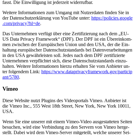
fasst. Die Ein­wil­li­gung ist je­der­zeit wi­der­ruf­bar.
Wei­te­re In­for­ma­tio­nen zum Um­gang mit Nut­zer­da­ten fin­den Sie in
der Da­ten­schutz­er­klä­rung von You­Tube un­ter:
https://​po​li​ci​es​.goog​le​
.com/​p​r​i​v​a​c​y​?​h​l​=de
.
Das Un­ter­neh­men ver­fügt über eine Zer­ti­fi­zie­rung nach dem „EU-
US Data Pri­va­cy Frame­work“ (DPF). Der DPF ist ein Über­ein­kom­
men zwi­schen der Eu­ro­päi­schen Uni­on und den USA, der die Ein­
hal­tung eu­ro­päi­scher Da­ten­schutz­stan­dards bei Da­ten­ver­ar­bei­tun­gen
in den USA ge­währ­leis­ten soll. Je­des nach dem DPF zer­ti­fi­zier­te
Un­ter­neh­men ver­pflich­tet sich, die­se Da­ten­schutz­stan­dards ein­zu­
hal­ten. Wei­te­re In­for­ma­tio­nen hier­zu er­hal­ten Sie vom An­bie­ter un­
ter fol­gen­dem Link:
https://​www​.da​ta​pri​va​cy​frame​work​.gov/​p​a​r​t​i​c​i​p​
a​n​t​/​5​780
.
Vi­meo
Die­se Web­site nutzt Plug­ins des Vi­deo­por­tals Vi­meo. An­bie­ter ist
die Vi­meo Inc., 555 West 18th Street, New York, New York 10011,
USA.
Wenn Sie eine un­se­rer mit ei­nem Vi­meo-Vi­deo aus­ge­stat­te­ten Sei­ten
be­su­chen, wird eine Ver­bin­dung zu den Ser­vern von Vi­meo her­ge­
stellt. Da­bei wird dem Vi­meo-Ser­ver mit­ge­teilt, wel­che un­se­rer Sei­