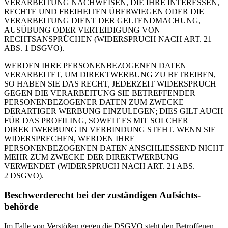
VERARBEITUNG NACHWEISEN, DIE IHRE INTERESSEN,
RECHTE UND FREIHEITEN ÜBERWIEGEN ODER DIE
VERARBEITUNG DIENT DER GELTENDMACHUNG,
AUSÜBUNG ODER VERTEIDIGUNG VON
RECHTSANSPRÜCHEN (WIDERSPRUCH NACH ART. 21
ABS. 1 DSGVO).
WERDEN IHRE PERSONENBEZOGENEN DATEN
VERARBEITET, UM DIREKTWERBUNG ZU BETREIBEN,
SO HABEN SIE DAS RECHT, JEDERZEIT WIDERSPRUCH
GEGEN DIE VERARBEITUNG SIE BETREFFENDER
PERSONENBEZOGENER DATEN ZUM ZWECKE
DERARTIGER WERBUNG EINZULEGEN; DIES GILT AUCH
FÜR DAS PROFILING, SOWEIT ES MIT SOLCHER
DIREKTWERBUNG IN VERBINDUNG STEHT. WENN SIE
WIDERSPRECHEN, WERDEN IHRE
PERSONENBEZOGENEN DATEN ANSCHLIESSEND NICHT
MEHR ZUM ZWECKE DER DIREKTWERBUNG
VERWENDET (WIDERSPRUCH NACH ART. 21 ABS.
2 DSGVO).
Beschwerde­recht bei der zu­stän­di­gen Aufsichts­
behörde
Im Fal­le von Ver­stö­ßen ge­gen die DSGVO steht den Be­trof­fe­nen