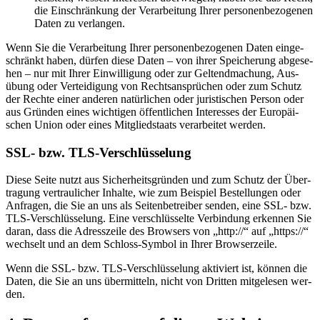
die Ein­schrän­kung der Ver­ar­bei­tung Ih­rer per­so­nen­be­zo­ge­nen
Da­ten zu ver­lan­gen.
Wenn Sie die Ver­ar­bei­tung Ih­rer per­so­nen­be­zo­ge­nen Da­ten ein­ge­
schränkt ha­ben, dür­fen die­se Da­ten – von ih­rer Spei­che­rung ab­ge­se­
hen – nur mit Ih­rer Ein­wil­li­gung oder zur Gel­tend­ma­chung, Aus­
übung oder Ver­tei­di­gung von Rechts­an­sprü­chen oder zum Schutz
der Rech­te ei­ner an­de­ren na­tür­li­chen oder ju­ris­ti­schen Per­son oder
aus Grün­den ei­nes wich­ti­gen öf­fent­li­chen In­ter­es­ses der Eu­ro­päi­
schen Uni­on oder ei­nes Mit­glied­staats ver­ar­bei­tet wer­den.
SSL- bzw. TLS-Ver­schlüs­se­lung
Die­se Sei­te nutzt aus Si­cher­heits­grün­den und zum Schutz der Über­
tra­gung ver­trau­li­cher In­hal­te, wie zum Bei­spiel Be­stel­lun­gen oder
An­fra­gen, die Sie an uns als Sei­ten­be­trei­ber sen­den, eine SSL- bzw.
TLS-Ver­schlüs­se­lung. Eine ver­schlüs­sel­te Ver­bin­dung er­ken­nen Sie
dar­an, dass die Adress­zei­le des Brow­sers von „http://“ auf „https://“
wech­selt und an dem Schloss-Sym­bol in Ih­rer Brow­ser­zei­le.
Wenn die SSL- bzw. TLS-Ver­schlüs­se­lung ak­ti­viert ist, kön­nen die
Da­ten, die Sie an uns über­mit­teln, nicht von Drit­ten mit­ge­le­sen wer­
den.