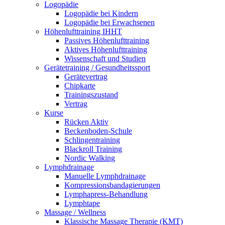
Lo­go­pä­die
Lo­go­pä­die bei Kin­dern
Lo­go­pä­die bei Er­wach­se­nen
Hö­hen­luft­trai­ning IHHT
Pas­si­ves Hö­hen­luft­trai­ning
Ak­ti­ves Hö­hen­luft­trai­ning
Wis­sen­schaft und Stu­di­en
Ge­rä­te­trai­ning / Ge­sund­heits­sport
Ge­rä­te­ver­trag
Chip­kar­te
Trai­nings­zu­stand
Ver­trag
Kur­se
Rü­cken Ak­tiv
Be­cken­bo­den-Schu­le
Schlin­gen­trai­ning
Black­roll Trai­ning
Nor­dic Wal­king
Lymph­drai­na­ge
Ma­nu­el­le Lymph­drai­na­ge
Kom­pres­si­ons­ban­da­gie­run­gen
Lymph­a­press-Be­hand­lung
Lym­ph­tape
Mas­sa­ge / Well­ness
Klas­si­sche Mas­sa­ge The­ra­pie (KMT)