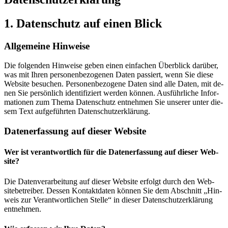
1. Da­ten­schutz auf ei­nen Blick
All­ge­mei­ne Hin­wei­se
Die fol­gen­den Hin­wei­se ge­ben ei­nen ein­fa­chen Über­blick dar­über,
was mit Ih­ren per­so­nen­be­zo­ge­nen Da­ten pas­siert, wenn Sie die­se
Web­site be­su­chen. Per­so­nen­be­zo­ge­ne Da­ten sind alle Da­ten, mit de­
nen Sie per­sön­lich iden­ti­fi­ziert wer­den kön­nen. Aus­führ­li­che In­for­
ma­tio­nen zum The­ma Da­ten­schutz ent­neh­men Sie un­se­rer un­ter die­
sem Text auf­ge­führ­ten Da­ten­schutz­er­klä­rung.
Da­ten­er­fas­sung auf die­ser Web­site
Wer ist ver­ant­wort­lich für die Da­ten­er­fas­sung auf die­ser Web­
site?
Die Da­ten­ver­ar­bei­tung auf die­ser Web­site er­folgt durch den Web­
site­be­trei­ber. Des­sen Kon­takt­da­ten kön­nen Sie dem Ab­schnitt „Hin­
weis zur Ver­ant­wort­li­chen Stel­le“ in die­ser Da­ten­schutz­er­klä­rung
ent­neh­men.