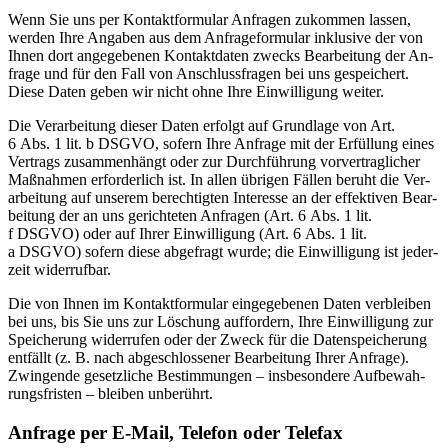
Wenn Sie uns per Kon­takt­for­mu­lar An­fra­gen zu­kom­men las­sen,
wer­den Ihre An­ga­ben aus dem An­fra­ge­for­mu­lar in­klu­si­ve der von
Ih­nen dort an­ge­ge­be­nen Kon­takt­da­ten zwecks Be­ar­bei­tung der An­
fra­ge und für den Fall von An­schluss­fra­gen bei uns ge­spei­chert.
Die­se Da­ten ge­ben wir nicht ohne Ihre Ein­wil­li­gung wei­ter.
Die Ver­ar­bei­tung die­ser Da­ten er­folgt auf Grund­la­ge von Art.
6 Abs. 1 lit. b DSGVO, so­fern Ihre An­fra­ge mit der Er­fül­lung ei­nes
Ver­trags zu­sam­men­hängt oder zur Durch­füh­rung vor­ver­trag­li­cher
Maß­nah­men er­for­der­lich ist. In al­len üb­ri­gen Fäl­len be­ruht die Ver­
ar­bei­tung auf un­se­rem be­rech­tig­ten In­ter­es­se an der ef­fek­ti­ven Be­ar­
bei­tung der an uns ge­rich­te­ten An­fra­gen (Art. 6 Abs. 1 lit.
f DSGVO) oder auf Ih­rer Ein­wil­li­gung (Art. 6 Abs. 1 lit.
a DSGVO) so­fern die­se ab­ge­fragt wur­de; die Ein­wil­li­gung ist je­der­
zeit wi­der­ruf­bar.
Die von Ih­nen im Kon­takt­for­mu­lar ein­ge­ge­be­nen Da­ten ver­blei­ben
bei uns, bis Sie uns zur Lö­schung auf­for­dern, Ihre Ein­wil­li­gung zur
Spei­che­rung wi­der­ru­fen oder der Zweck für die Da­ten­spei­che­rung
ent­fällt (z. B. nach ab­ge­schlos­se­ner Be­ar­bei­tung Ih­rer An­fra­ge).
Zwin­gen­de ge­setz­li­che Be­stim­mun­gen – ins­be­son­de­re Auf­be­wah­
rungs­fris­ten – blei­ben un­be­rührt.
An­fra­ge per E‑Mail, Te­le­fon oder Te­le­fax