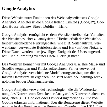
Goog­le Ana­ly­tics
Die­se Web­site nutzt Funk­tio­nen des Web­ana­ly­se­diens­tes Goog­le
Ana­ly­tics. An­bie­ter ist die Goog­le Ire­land Li­mi­t­ed („Goog­le“), Gor­
don House, Bar­row Street, Dub­lin 4, Ir­land.
Goog­le Ana­ly­tics er­mög­licht es dem Web­site­be­trei­ber, das Ver­hal­ten
der Web­site­be­su­cher zu ana­ly­sie­ren. Hier­bei er­hält der Web­site­be­
trei­ber ver­schie­de­ne Nut­zungs­da­ten, wie z. B. Sei­ten­auf­ru­fe, Ver­
weil­dau­er, ver­wen­de­te Be­triebs­sys­te­me und Her­kunft des Nut­zers.
Die­se Da­ten wer­den dem je­wei­li­gen End­ge­rät des Users zu­ge­ord­
net. Eine Zu­ord­nung zu ei­ner User-ID er­folgt nicht.
Des Wei­te­ren kön­nen wir mit Goog­le Ana­ly­tics u. a. Ihre Maus- und
Scroll­be­we­gun­gen und Klicks auf­zeich­nen. Fer­ner ver­wen­det
Goog­le Ana­ly­tics ver­schie­de­ne Mo­del­lie­rungs­an­sät­ze, um die er­
fass­ten Da­ten­sät­ze zu er­gän­zen und setzt Ma­chi­ne-Lear­ning-Tech­
no­lo­gien bei der Da­ten­ana­ly­se ein.
Goog­le Ana­ly­tics ver­wen­det Tech­no­lo­gien, die die Wie­der­erken­
nung des Nut­zers zum Zwe­cke der Ana­ly­se des Nut­zer­ver­hal­tens er­
mög­li­chen (z. B. Coo­kies oder De­vice-Fin­ger­prin­ting). Die von
Goog­le er­fass­ten In­for­ma­tio­nen über die Be­nut­zung die­ser Web­site
wer­den in der Re­gel an ei­nen Ser­ver von Goog­le in den USA über­