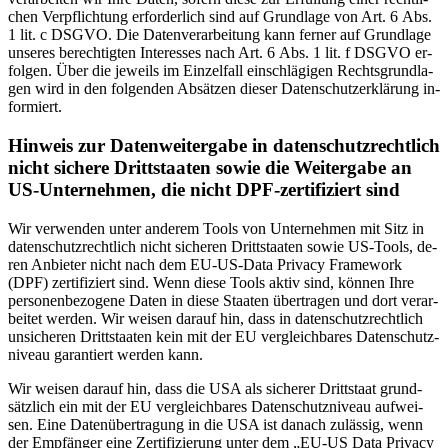
chen Ver­pflich­tung er­for­der­lich sind auf Grund­la­ge von Art. 6 Abs.
1 lit. c DSGVO. Die Da­ten­ver­ar­bei­tung kann fer­ner auf Grund­la­ge
un­se­res be­rech­tig­ten In­ter­es­ses nach Art. 6 Abs. 1 lit. f DSGVO er­
fol­gen. Über die je­weils im Ein­zel­fall ein­schlä­gi­gen Rechts­grund­la­
gen wird in den fol­gen­den Ab­sät­zen die­ser Da­ten­schutz­er­klä­rung in­
for­miert.
Hin­weis zur Da­ten­wei­ter­ga­be in da­ten­schutz­recht­lich
nicht si­che­re Dritt­staa­ten so­wie die Wei­ter­ga­be an
US-Un­ter­neh­men, die nicht DPF-zer­ti­fi­ziert sind
Wir ver­wen­den un­ter an­de­rem Tools von Un­ter­neh­men mit Sitz in
da­ten­schutz­recht­lich nicht si­che­ren Dritt­staa­ten so­wie US-Tools, de­
ren An­bie­ter nicht nach dem EU-US-Data Pri­va­cy Frame­work
(DPF) zer­ti­fi­ziert sind. Wenn die­se Tools ak­tiv sind, kön­nen Ihre
per­so­nen­be­zo­ge­ne Da­ten in die­se Staa­ten über­tra­gen und dort ver­ar­
bei­tet wer­den. Wir wei­sen dar­auf hin, dass in da­ten­schutz­recht­lich
un­si­che­ren Dritt­staa­ten kein mit der EU ver­gleich­ba­res Da­ten­schutz­
ni­veau ga­ran­tiert wer­den kann.
Wir wei­sen dar­auf hin, dass die USA als si­che­rer Dritt­staat grund­
sätz­lich ein mit der EU ver­gleich­ba­res Da­ten­schutz­ni­veau auf­wei­
sen. Eine Da­ten­über­tra­gung in die USA ist da­nach zu­läs­sig, wenn
der Emp­fän­ger eine Zer­ti­fi­zie­rung un­ter dem „EU-US Data Pri­va­cy