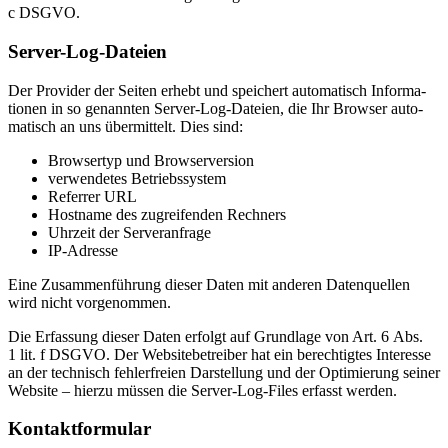
c DSGVO.
Ser­ver-Log-Da­tei­en
Der Pro­vi­der der Sei­ten er­hebt und spei­chert au­to­ma­tisch In­for­ma­
tio­nen in so ge­nann­ten Ser­ver-Log-Da­tei­en, die Ihr Brow­ser au­to­
ma­tisch an uns über­mit­telt. Dies sind:
Brow­ser­typ und Brow­ser­ver­si­on
ver­wen­de­tes Be­triebs­sys­tem
Re­fer­rer URL
Host­na­me des zu­grei­fen­den Rech­ners
Uhr­zeit der Ser­ver­an­fra­ge
IP-Adres­se
Eine Zu­sam­men­füh­rung die­ser Da­ten mit an­de­ren Da­ten­quel­len
wird nicht vor­ge­nom­men.
Die Er­fas­sung die­ser Da­ten er­folgt auf Grund­la­ge von Art. 6 Abs.
1 lit. f DSGVO. Der Web­site­be­trei­ber hat ein be­rech­tig­tes In­ter­es­se
an der tech­nisch feh­ler­frei­en Dar­stel­lung und der Op­ti­mie­rung sei­ner
Web­site – hier­zu müs­sen die Ser­ver-Log-Files er­fasst wer­den.
Kon­takt­for­mu­lar