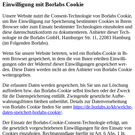
Ein­wil­li­gung mit Borlabs Coo­kie
Un­se­re Web­site nutzt die Con­sent-Tech­no­lo­gie von Borlabs Coo­kie,
um Ihre Ein­wil­li­gung zur Spei­che­rung be­stimm­ter Coo­kies in Ih­rem
Brow­ser oder zum Ein­satz be­stimm­ter Tech­no­lo­gien ein­zu­ho­len und
die­se da­ten­schutz­kon­form zu do­ku­men­tie­ren. An­bie­ter die­ser Tech­
no­lo­gie ist die Borlabs GmbH, Ham­bur­ger Str. 11, 22083 Ham­burg
(im Fol­gen­den Borlabs).
Wenn Sie un­se­re Web­site be­tre­ten, wird ein Borlabs-Coo­kie in Ih­
rem Brow­ser ge­spei­chert, in dem die von Ih­nen er­teil­ten Ein­wil­li­
gun­gen oder der Wi­der­ruf die­ser Ein­wil­li­gun­gen ge­spei­chert wer­
den. Die­se Da­ten wer­den nicht an den An­bie­ter von Borlabs Coo­kie
wei­ter­ge­ge­ben.
Die er­fass­ten Da­ten wer­den ge­spei­chert, bis Sie uns zur Lö­schung
auf­for­dern bzw. das Borlabs-Coo­kie selbst lö­schen oder der Zweck
für die Da­ten­spei­che­rung ent­fällt. Zwin­gen­de ge­setz­li­che Auf­be­
wah­rungs­fris­ten blei­ben un­be­rührt. De­tails zur Da­ten­ver­ar­bei­tung
von Borlabs Coo­kie fin­den Sie un­ter
https://​de​.borlabs​.io/​k​b​/​w​e​l​c​h​e​-​
d​a​t​e​n​-​s​p​e​i​c​h​e​r​t​-​b​o​r​l​a​b​s​-​c​o​o​k​ie/
.
Der Ein­satz der Borlabs-Coo­kie-Con­sent-Tech­no­lo­gie er­folgt, um
die ge­setz­lich vor­ge­schrie­be­nen Ein­wil­li­gun­gen für den Ein­satz von
Coo­kies ein­zu­ho­len. Rechts­grund­la­ge hier­für ist Art. 6 Abs. 1 lit.