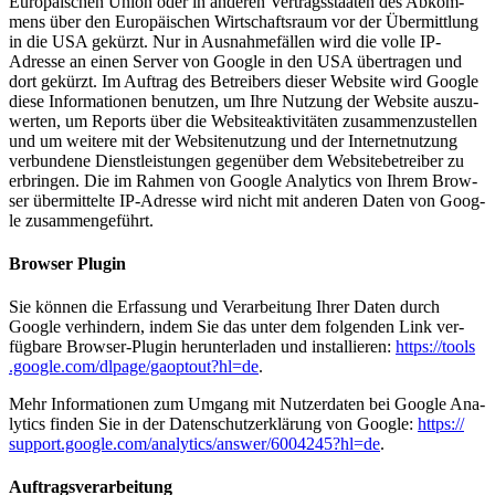
Eu­ro­päi­schen Uni­on oder in an­de­ren Ver­trags­staa­ten des Ab­kom­
mens über den Eu­ro­päi­schen Wirt­schafts­raum vor der Über­mitt­lung
in die USA ge­kürzt. Nur in Aus­nah­me­fäl­len wird die vol­le IP-
Adres­se an ei­nen Ser­ver von Goog­le in den USA über­tra­gen und
dort ge­kürzt. Im Auf­trag des Be­trei­bers die­ser Web­site wird Goog­le
die­se In­for­ma­tio­nen be­nut­zen, um Ihre Nut­zung der Web­site aus­zu­
wer­ten, um Re­ports über die Web­site­ak­ti­vi­tä­ten zu­sam­men­zu­stel­len
und um wei­te­re mit der Web­site­nut­zung und der In­ter­net­nut­zung
ver­bun­de­ne Dienst­leis­tun­gen ge­gen­über dem Web­site­be­trei­ber zu
er­brin­gen. Die im Rah­men von Goog­le Ana­ly­tics von Ih­rem Brow­
ser über­mit­tel­te IP-Adres­se wird nicht mit an­de­ren Da­ten von Goog­
le zu­sam­men­ge­führt.
Brow­ser Plug­in
Sie kön­nen die Er­fas­sung und Ver­ar­bei­tung Ih­rer Da­ten durch
Goog­le ver­hin­dern, in­dem Sie das un­ter dem fol­gen­den Link ver­
füg­ba­re Brow­ser-Plug­in her­un­ter­la­den und in­stal­lie­ren:
https://​tools​
.goog​le​.com/​d​l​p​a​g​e​/​g​a​o​p​t​o​u​t​?​h​l​=de
.
Mehr In­for­ma­tio­nen zum Um­gang mit Nut­zer­da­ten bei Goog­le Ana­
ly­tics fin­den Sie in der Da­ten­schutz­er­klä­rung von Goog­le:
https://​
sup​port​.goog​le​.com/​a​n​a​l​y​t​i​c​s​/​a​n​s​w​e​r​/​6​0​0​4​2​4​5​?​h​l​=de
.
Auf­trags­ver­ar­bei­tung