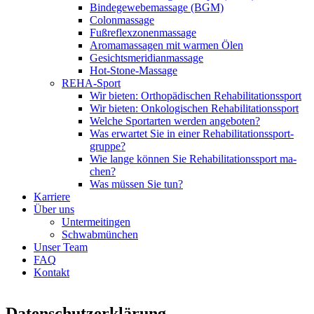
Bin­de­ge­we­be­mas­sa­ge (BGM)
Co­lon­mas­sa­ge
Fuß­re­flex­zo­nen­mas­sa­ge
Arom­amas­sa­gen mit war­men Ölen
Ge­sichts­me­ri­dian­mas­sa­ge
Hot-Stone-Mas­sa­ge
REHA-Sport
Wir bie­ten: Or­tho­pä­di­schen Re­ha­bi­li­ta­ti­ons­sport
Wir bie­ten: On­ko­lo­gi­schen Re­ha­bi­li­ta­ti­ons­sport
Wel­che Sport­ar­ten wer­den an­ge­bo­ten?
Was er­war­tet Sie in ei­ner Re­ha­bi­li­ta­ti­ons­sport­
grup­pe?
Wie lan­ge kön­nen Sie Re­ha­bi­li­ta­ti­ons­sport ma­
chen?
Was müs­sen Sie tun?
Kar­rie­re
Über uns
Un­ter­meit­in­gen
Schwab­mün­chen
Un­ser Team
FAQ
Kon­takt
Datenschutz­erklärung