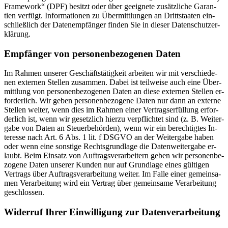
Frame­work“ (DPF) be­sitzt oder über ge­eig­ne­te zu­sätz­li­che Ga­ran­
tien ver­fügt. In­for­ma­tio­nen zu Über­mitt­lun­gen an Dritt­staa­ten ein­
schließ­lich der Da­ten­emp­fän­ger fin­den Sie in die­ser Da­ten­schutz­er­
klä­rung.
Emp­fän­ger von per­so­nen­be­zo­ge­nen Da­ten
Im Rah­men un­se­rer Ge­schäfts­tä­tig­keit ar­bei­ten wir mit ver­schie­de­
nen ex­ter­nen Stel­len zu­sam­men. Da­bei ist teil­wei­se auch eine Über­
mitt­lung von per­so­nen­be­zo­ge­nen Da­ten an die­se ex­ter­nen Stel­len er­
for­der­lich. Wir ge­ben per­so­nen­be­zo­ge­ne Da­ten nur dann an ex­ter­ne
Stel­len wei­ter, wenn dies im Rah­men ei­ner Ver­trags­er­fül­lung er­for­
der­lich ist, wenn wir ge­setz­lich hier­zu ver­pflich­tet sind (z. B. Wei­ter­
ga­be von Da­ten an Steu­er­be­hör­den), wenn wir ein be­rech­tig­tes In­
ter­es­se nach Art. 6 Abs. 1 lit. f DSGVO an der Wei­ter­ga­be ha­ben
oder wenn eine sons­ti­ge Rechts­grund­la­ge die Da­ten­wei­ter­ga­be er­
laubt. Beim Ein­satz von Auf­trags­ver­ar­bei­tern ge­ben wir per­so­nen­be­
zo­ge­ne Da­ten un­se­rer Kun­den nur auf Grund­la­ge ei­nes gül­ti­gen
Ver­trags über Auf­trags­ver­ar­bei­tung wei­ter. Im Fal­le ei­ner ge­mein­sa­
men Ver­ar­bei­tung wird ein Ver­trag über ge­mein­sa­me Ver­ar­bei­tung
ge­schlos­sen.
Wi­der­ruf Ih­rer Ein­wil­li­gung zur Da­ten­ver­ar­bei­tung