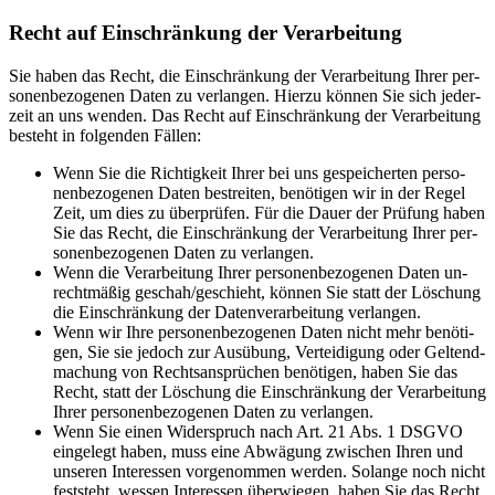
Recht auf Ein­schrän­kung der Ver­ar­bei­tung
Sie ha­ben das Recht, die Ein­schrän­kung der Ver­ar­bei­tung Ih­rer per­
so­nen­be­zo­ge­nen Da­ten zu ver­lan­gen. Hier­zu kön­nen Sie sich je­der­
zeit an uns wen­den. Das Recht auf Ein­schrän­kung der Ver­ar­bei­tung
be­steht in fol­gen­den Fäl­len:
Wenn Sie die Rich­tig­keit Ih­rer bei uns ge­spei­cher­ten per­so­
nen­be­zo­ge­nen Da­ten be­strei­ten, be­nö­ti­gen wir in der Re­gel
Zeit, um dies zu über­prü­fen. Für die Dau­er der Prü­fung ha­ben
Sie das Recht, die Ein­schrän­kung der Ver­ar­bei­tung Ih­rer per­
so­nen­be­zo­ge­nen Da­ten zu ver­lan­gen.
Wenn die Ver­ar­bei­tung Ih­rer per­so­nen­be­zo­ge­nen Da­ten un­
recht­mä­ßig geschah/geschieht, kön­nen Sie statt der Lö­schung
die Ein­schrän­kung der Da­ten­ver­ar­bei­tung ver­lan­gen.
Wenn wir Ihre per­so­nen­be­zo­ge­nen Da­ten nicht mehr be­nö­ti­
gen, Sie sie je­doch zur Aus­übung, Ver­tei­di­gung oder Gel­tend­
ma­chung von Rechts­an­sprü­chen be­nö­ti­gen, ha­ben Sie das
Recht, statt der Lö­schung die Ein­schrän­kung der Ver­ar­bei­tung
Ih­rer per­so­nen­be­zo­ge­nen Da­ten zu ver­lan­gen.
Wenn Sie ei­nen Wi­der­spruch nach Art. 21 Abs. 1 DSGVO
ein­ge­legt ha­ben, muss eine Ab­wä­gung zwi­schen Ih­ren und
un­se­ren In­ter­es­sen vor­ge­nom­men wer­den. So­lan­ge noch nicht
fest­steht, wes­sen In­ter­es­sen über­wie­gen, ha­ben Sie das Recht,