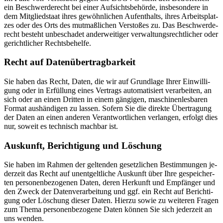
ein Be­schwer­de­recht bei ei­ner Auf­sichts­be­hör­de, ins­be­son­de­re in
dem Mit­glied­staat ih­res ge­wöhn­li­chen Auf­ent­halts, ih­res Ar­beits­plat­
zes oder des Orts des mut­maß­li­chen Ver­sto­ßes zu. Das Be­schwer­de­
recht be­steht un­be­scha­det an­der­wei­ti­ger ver­wal­tungs­recht­li­cher oder
ge­richt­li­cher Rechts­be­hel­fe.
Recht auf Daten­übertrag­barkeit
Sie ha­ben das Recht, Da­ten, die wir auf Grund­la­ge Ih­rer Ein­wil­li­
gung oder in Er­fül­lung ei­nes Ver­trags au­to­ma­ti­siert ver­ar­bei­ten, an
sich oder an ei­nen Drit­ten in ei­nem gän­gi­gen, ma­schi­nen­les­ba­ren
For­mat aus­hän­di­gen zu las­sen. So­fern Sie die di­rek­te Über­tra­gung
der Da­ten an ei­nen an­de­ren Ver­ant­wort­li­chen ver­lan­gen, er­folgt dies
nur, so­weit es tech­nisch mach­bar ist.
Aus­kunft, Be­rich­ti­gung und Lö­schung
Sie ha­ben im Rah­men der gel­ten­den ge­setz­li­chen Be­stim­mun­gen je­
der­zeit das Recht auf un­ent­gelt­li­che Aus­kunft über Ihre ge­spei­cher­
ten per­so­nen­be­zo­ge­nen Da­ten, de­ren Her­kunft und Emp­fän­ger und
den Zweck der Da­ten­ver­ar­bei­tung und ggf. ein Recht auf Be­rich­ti­
gung oder Lö­schung die­ser Da­ten. Hier­zu so­wie zu wei­te­ren Fra­gen
zum The­ma per­so­nen­be­zo­ge­ne Da­ten kön­nen Sie sich je­der­zeit an
uns wen­den.