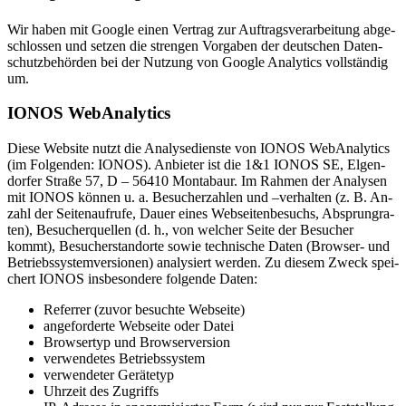
Wir ha­ben mit Goog­le ei­nen Ver­trag zur Auf­trags­ver­ar­bei­tung ab­ge­
schlos­sen und set­zen die stren­gen Vor­ga­ben der deut­schen Da­ten­
schutz­be­hör­den bei der Nut­zung von Goog­le Ana­ly­tics voll­stän­dig
um.
IONOS Web­Ana­ly­tics
Die­se Web­site nutzt die Ana­ly­se­diens­te von IONOS Web­Ana­ly­tics
(im Fol­gen­den: IONOS). An­bie­ter ist die 1&1 IONOS SE, El­gen­
dor­fer Stra­ße 57, D – 56410 Mon­ta­baur. Im Rah­men der Ana­ly­sen
mit IONOS kön­nen u. a. Be­su­cher­zah­len und –ver­hal­ten (z. B. An­
zahl der Sei­ten­auf­ru­fe, Dau­er ei­nes Web­sei­ten­be­suchs, Ab­sprungra­
ten), Be­su­cher­quel­len (d. h., von wel­cher Sei­te der Be­su­cher
kommt), Be­su­cher­stand­or­te so­wie tech­ni­sche Da­ten (Brow­ser- und
Be­triebs­sys­tem­ver­sio­nen) ana­ly­siert wer­den. Zu die­sem Zweck spei­
chert IONOS ins­be­son­de­re fol­gen­de Da­ten:
Re­fer­rer (zu­vor be­such­te Web­sei­te)
an­ge­for­der­te Web­sei­te oder Da­tei
Brow­ser­typ und Brow­ser­ver­si­on
ver­wen­de­tes Be­triebs­sys­tem
ver­wen­de­ter Ge­rä­te­typ
Uhr­zeit des Zu­griffs