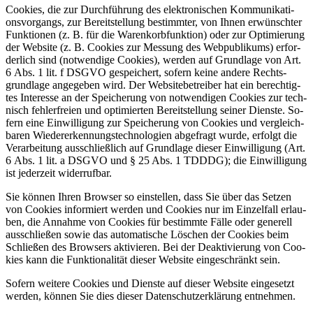
Coo­kies, die zur Durch­füh­rung des elek­tro­ni­schen Kom­mu­ni­ka­ti­
ons­vor­gangs, zur Be­reit­stel­lung be­stimm­ter, von Ih­nen er­wünsch­ter
Funk­tio­nen (z. B. für die Wa­ren­korb­funk­ti­on) oder zur Op­ti­mie­rung
der Web­site (z. B. Coo­kies zur Mes­sung des Web­pu­bli­kums) er­for­
der­lich sind (not­wen­di­ge Coo­kies), wer­den auf Grund­la­ge von Art.
6 Abs. 1 lit. f DSGVO ge­spei­chert, so­fern kei­ne an­de­re Rechts­
grund­la­ge an­ge­ge­ben wird. Der Web­site­be­trei­ber hat ein be­rech­tig­
tes In­ter­es­se an der Spei­che­rung von not­wen­di­gen Coo­kies zur tech­
nisch feh­ler­frei­en und op­ti­mier­ten Be­reit­stel­lung sei­ner Diens­te. So­
fern eine Ein­wil­li­gung zur Spei­che­rung von Coo­kies und ver­gleich­
ba­ren Wie­der­erken­nungs­tech­no­lo­gien ab­ge­fragt wur­de, er­folgt die
Ver­ar­bei­tung aus­schließ­lich auf Grund­la­ge die­ser Ein­wil­li­gung (Art.
6 Abs. 1 lit. a DSGVO und § 25 Abs. 1 TDDDG); die Ein­wil­li­gung
ist je­der­zeit wi­der­ruf­bar.
Sie kön­nen Ih­ren Brow­ser so ein­stel­len, dass Sie über das Set­zen
von Coo­kies in­for­miert wer­den und Coo­kies nur im Ein­zel­fall er­lau­
ben, die An­nah­me von Coo­kies für be­stimm­te Fäl­le oder ge­ne­rell
aus­schlie­ßen so­wie das au­to­ma­ti­sche Lö­schen der Coo­kies beim
Schlie­ßen des Brow­sers ak­ti­vie­ren. Bei der De­ak­ti­vie­rung von Coo­
kies kann die Funk­tio­na­li­tät die­ser Web­site ein­ge­schränkt sein.
So­fern wei­te­re Coo­kies und Diens­te auf die­ser Web­site ein­ge­setzt
wer­den, kön­nen Sie dies die­ser Da­ten­schutz­er­klä­rung ent­neh­men.