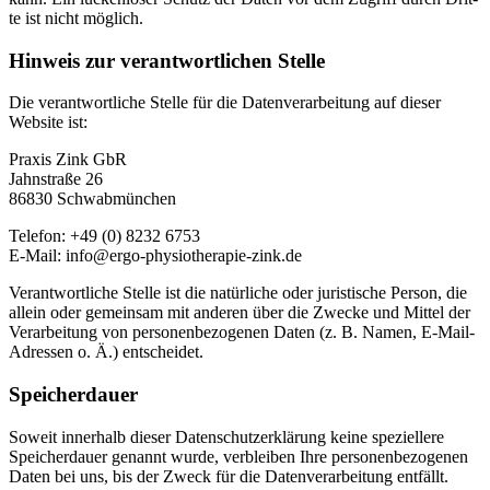
te ist nicht mög­lich.
Hin­weis zur ver­ant­wort­li­chen Stel­le
Die ver­ant­wort­li­che Stel­le für die Da­ten­ver­ar­bei­tung auf die­ser
Web­site ist:
Pra­xis Zink GbR
Jahn­stra­ße 26
86830 Schwab­mün­chen
Te­le­fon: +49 (0) 8232 6753
E‑Mail: info@​ergo-​physiotherapie-​zink.​de
Ver­ant­wort­li­che Stel­le ist die na­tür­li­che oder ju­ris­ti­sche Per­son, die
al­lein oder ge­mein­sam mit an­de­ren über die Zwe­cke und Mit­tel der
Ver­ar­bei­tung von per­so­nen­be­zo­ge­nen Da­ten (z. B. Na­men, E‑­Mail-
Adres­sen o. Ä.) ent­schei­det.
Spei­cher­dau­er
So­weit in­ner­halb die­ser Da­ten­schutz­er­klä­rung kei­ne spe­zi­el­le­re
Spei­cher­dau­er ge­nannt wur­de, ver­blei­ben Ihre per­so­nen­be­zo­ge­nen
Da­ten bei uns, bis der Zweck für die Da­ten­ver­ar­bei­tung ent­fällt.