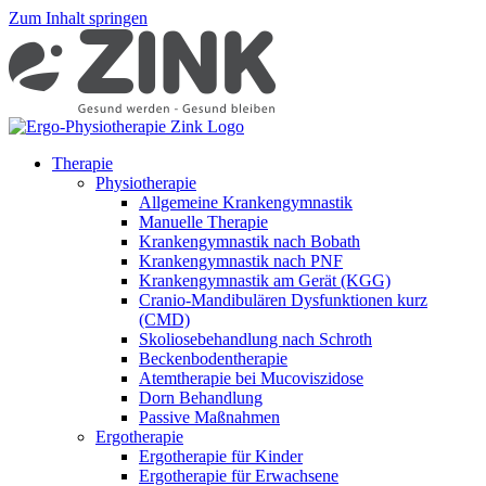
Zum Inhalt springen
The­ra­pie
Phy­sio­the­ra­pie
All­ge­mei­ne Kran­ken­gym­nas­tik
Ma­nu­el­le The­ra­pie
Kran­ken­gym­nas­tik nach Bo­bath
Kran­ken­gym­nas­tik nach PNF
Kran­ken­gym­nas­tik am Ge­rät (KGG)
Cra­­nio-Man­­di­­bu­lä­­ren Dys­funk­tio­nen kurz
(CMD)
Sko­lio­se­be­hand­lung nach Schroth
Be­cken­bo­den­the­ra­pie
Atem­the­ra­pie bei Mu­co­vis­zi­do­se
Dorn Be­hand­lung
Pas­si­ve Maß­nah­men
Er­go­the­ra­pie
Er­go­the­ra­pie für Kin­der
Er­go­the­ra­pie für Er­wach­se­ne