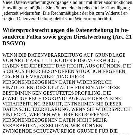
Vie­le Da­ten­ver­ar­bei­tungs­vor­gän­ge sind nur mit Ih­rer aus­drück­li­chen
Ein­wil­li­gung mög­lich. Sie kön­nen eine be­reits er­teil­te Ein­wil­li­gung
je­der­zeit wi­der­ru­fen. Die Recht­mä­ßig­keit der bis zum Wi­der­ruf er­
folg­ten Da­ten­ver­ar­bei­tung bleibt vom Wi­der­ruf un­be­rührt.
Wi­der­spruchs­recht ge­gen die Da­ten­er­he­bung in be­
son­de­ren Fäl­len so­wie ge­gen Di­rekt­wer­bung (Art. 21
DSGVO)
WENN DIE DATENVERARBEITUNG AUF GRUNDLAGE
VON ART. 6 ABS. 1 LIT. E ODER F DSGVO ERFOLGT,
HABEN SIE JEDERZEIT DAS RECHT, AUS GRÜNDEN, DIE
SICH AUS IHRER BESONDEREN SITUATION ERGEBEN,
GEGEN DIE VERARBEITUNG IHRER
PERSONENBEZOGENEN DATEN WIDERSPRUCH
EINZULEGEN; DIES GILT AUCH FÜR EIN AUF DIESE
BESTIMMUNGEN GESTÜTZTES PROFILING. DIE
JEWEILIGE RECHTSGRUNDLAGE, AUF DENEN EINE
VERARBEITUNG BERUHT, ENTNEHMEN SIE DIESER
DATENSCHUTZERKLÄRUNG. WENN SIE WIDERSPRUCH
EINLEGEN, WERDEN WIR IHRE BETROFFENEN
PERSONENBEZOGENEN DATEN NICHT MEHR
VERARBEITEN, ES SEI DENN, WIR KÖNNEN
ZWINGENDE SCHUTZWÜRDIGE GRÜNDE FÜR DIE