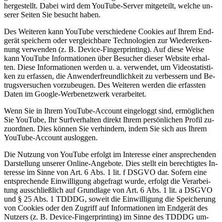
her­ge­stellt. Da­bei wird dem You­Tube-Ser­ver mit­ge­teilt, wel­che un­
se­rer Sei­ten Sie be­sucht ha­ben.
Des Wei­te­ren kann You­Tube ver­schie­de­ne Coo­kies auf Ih­rem End­
ge­rät spei­chern oder ver­gleich­ba­re Tech­no­lo­gien zur Wie­der­erken­
nung ver­wen­den (z. B. De­vice-Fin­ger­prin­ting). Auf die­se Wei­se
kann You­Tube In­for­ma­tio­nen über Be­su­cher die­ser Web­site er­hal­
ten. Die­se In­for­ma­tio­nen wer­den u. a. ver­wen­det, um Vi­deo­sta­tis­ti­
ken zu er­fas­sen, die An­wen­der­freund­lich­keit zu ver­bes­sern und Be­
trugs­ver­su­chen vor­zu­beu­gen. Des Wei­te­ren wer­den die er­fass­ten
Da­ten im Goog­le-Wer­be­netz­werk ver­ar­bei­tet.
Wenn Sie in Ih­rem You­Tube-Ac­count ein­ge­loggt sind, er­mög­li­chen
Sie You­Tube, Ihr Surf­ver­hal­ten di­rekt Ih­rem per­sön­li­chen Pro­fil zu­
zu­ord­nen. Dies kön­nen Sie ver­hin­dern, in­dem Sie sich aus Ih­rem
You­Tube-Ac­count aus­log­gen.
Die Nut­zung von You­Tube er­folgt im In­ter­es­se ei­ner an­spre­chen­den
Dar­stel­lung un­se­rer On­line-An­ge­bo­te. Dies stellt ein be­rech­tig­tes In­
ter­es­se im Sin­ne von Art. 6 Abs. 1 lit. f DSGVO dar. So­fern eine
ent­spre­chen­de Ein­wil­li­gung ab­ge­fragt wur­de, er­folgt die Ver­ar­bei­
tung aus­schließ­lich auf Grund­la­ge von Art. 6 Abs. 1 lit. a DSGVO
und § 25 Abs. 1 TDDDG, so­weit die Ein­wil­li­gung die Spei­che­rung
von Coo­kies oder den Zu­griff auf In­for­ma­tio­nen im End­ge­rät des
Nut­zers (z. B. De­vice-Fin­ger­prin­ting) im Sin­ne des TDDDG um­