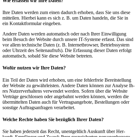
Wie er­fas­sen wir Ihre Da­ten?
Ihre Da­ten wer­den zum ei­nen da­durch er­ho­ben, dass Sie uns die­se
mit­tei­len. Hier­bei kann es sich z. B. um Da­ten han­deln, die Sie in
ein Kon­takt­for­mu­lar ein­ge­ben.
An­de­re Da­ten wer­den au­to­ma­tisch oder nach Ih­rer Ein­wil­li­gung
beim Be­such der Web­site durch un­se­re IT-Sys­te­me er­fasst. Das sind
vor al­lem tech­ni­sche Da­ten (z. B. In­ter­net­brow­ser, Be­triebs­sys­tem
oder Uhr­zeit des Sei­ten­auf­rufs). Die Er­fas­sung die­ser Da­ten er­folgt
au­to­ma­tisch, so­bald Sie die­se Web­site be­tre­ten.
Wo­für nut­zen wir Ihre Da­ten?
Ein Teil der Da­ten wird er­ho­ben, um eine feh­ler­freie Be­reit­stel­lung
der Web­site zu ge­währ­leis­ten. An­de­re Da­ten kön­nen zur Ana­ly­se Ih­
res Nut­zer­ver­hal­tens ver­wen­det wer­den. So­fern über die Web­site
Ver­trä­ge ge­schlos­sen oder an­ge­bahnt wer­den kön­nen, wer­den die
über­mit­tel­ten Da­ten auch für Ver­trags­an­ge­bo­te, Be­stel­lun­gen oder
sons­ti­ge Auf­trags­an­fra­gen ver­ar­bei­tet.
Wel­che Rech­te ha­ben Sie be­züg­lich Ih­rer Da­ten?
Sie ha­ben je­der­zeit das Recht, un­ent­gelt­lich Aus­kunft über Her­
kunft, Emp­fän­ger und Zweck Ih­rer ge­spei­cher­ten per­so­nen­be­zo­ge­