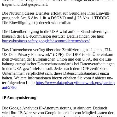
tra­gen und dort ge­spei­chert.
Die Nut­zung die­ses Diens­tes er­folgt auf Grund­la­ge Ih­rer Ein­wil­li­
gung nach Art. 6 Abs. 1 lit. a DSGVO und § 25 Abs. 1 TDDDG.
Die Ein­wil­li­gung ist je­der­zeit wi­der­ruf­bar.
Die Da­ten­über­tra­gung in die USA wird auf die Stan­dard­ver­trags­
klau­seln der EU-Kom­mis­si­on ge­stützt. De­tails fin­den Sie hier:
https://​busi​ness​.safe​ty​.goog​le/​a​d​s​c​o​n​t​r​o​l​l​e​r​t​e​r​m​s​/​s​c​cs/
.
Das Un­ter­neh­men ver­fügt über eine Zer­ti­fi­zie­rung nach dem „EU-
US Data Pri­va­cy Frame­work“ (DPF). Der DPF ist ein Über­ein­kom­
men zwi­schen der Eu­ro­päi­schen Uni­on und den USA, der die Ein­
hal­tung eu­ro­päi­scher Da­ten­schutz­stan­dards bei Da­ten­ver­ar­bei­tun­gen
in den USA ge­währ­leis­ten soll. Je­des nach dem DPF zer­ti­fi­zier­te
Un­ter­neh­men ver­pflich­tet sich, die­se Da­ten­schutz­stan­dards ein­zu­
hal­ten. Wei­te­re In­for­ma­tio­nen hier­zu er­hal­ten Sie vom An­bie­ter un­
ter fol­gen­dem Link:
https://​www​.da​ta​pri​va​cy​frame​work​.gov/​p​a​r​t​i​c​i​p​
a​n​t​/​5​780
.
IP An­ony­mi­sie­rung
Die Goog­le Ana­ly­tics IP-An­ony­mi­sie­rung ist ak­ti­viert. Da­durch
wird Ihre IP-Adres­se von Goog­le in­ner­halb von Mit­glied­staa­ten der