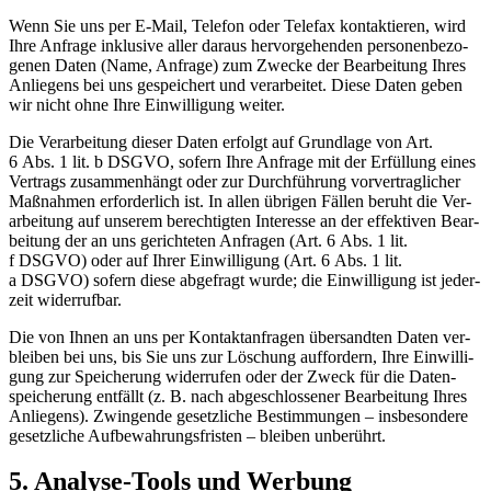
Wenn Sie uns per E‑Mail, Te­le­fon oder Te­le­fax kon­tak­tie­ren, wird
Ihre An­fra­ge in­klu­si­ve al­ler dar­aus her­vor­ge­hen­den per­so­nen­be­zo­
ge­nen Da­ten (Name, An­fra­ge) zum Zwe­cke der Be­ar­bei­tung Ih­res
An­lie­gens bei uns ge­spei­chert und ver­ar­bei­tet. Die­se Da­ten ge­ben
wir nicht ohne Ihre Ein­wil­li­gung wei­ter.
Die Ver­ar­bei­tung die­ser Da­ten er­folgt auf Grund­la­ge von Art.
6 Abs. 1 lit. b DSGVO, so­fern Ihre An­fra­ge mit der Er­fül­lung ei­nes
Ver­trags zu­sam­men­hängt oder zur Durch­füh­rung vor­ver­trag­li­cher
Maß­nah­men er­for­der­lich ist. In al­len üb­ri­gen Fäl­len be­ruht die Ver­
ar­bei­tung auf un­se­rem be­rech­tig­ten In­ter­es­se an der ef­fek­ti­ven Be­ar­
bei­tung der an uns ge­rich­te­ten An­fra­gen (Art. 6 Abs. 1 lit.
f DSGVO) oder auf Ih­rer Ein­wil­li­gung (Art. 6 Abs. 1 lit.
a DSGVO) so­fern die­se ab­ge­fragt wur­de; die Ein­wil­li­gung ist je­der­
zeit wi­der­ruf­bar.
Die von Ih­nen an uns per Kon­takt­an­fra­gen über­sand­ten Da­ten ver­
blei­ben bei uns, bis Sie uns zur Lö­schung auf­for­dern, Ihre Ein­wil­li­
gung zur Spei­che­rung wi­der­ru­fen oder der Zweck für die Da­ten­
spei­che­rung ent­fällt (z. B. nach ab­ge­schlos­se­ner Be­ar­bei­tung Ih­res
An­lie­gens). Zwin­gen­de ge­setz­li­che Be­stim­mun­gen – ins­be­son­de­re
ge­setz­li­che Auf­be­wah­rungs­fris­ten – blei­ben un­be­rührt.
5. Ana­ly­se-Tools und Wer­bung