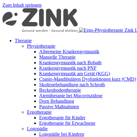
Zum Inhalt springen
The­ra­pie
Phy­sio­the­ra­pie
All­ge­mei­ne Kran­ken­gym­nas­tik
Ma­nu­el­le The­ra­pie
Kran­ken­gym­nas­tik nach Bo­bath
Kran­ken­gym­nas­tik nach PNF
Kran­ken­gym­nas­tik am Ge­rät (KGG)
Cra­­nio-Man­­di­­bu­lä­­ren Dys­funk­tio­nen kurz (CMD)
Sko­lio­se­be­hand­lung nach Schroth
Be­cken­bo­den­the­ra­pie
Atem­the­ra­pie bei Mu­co­vis­zi­do­se
Dorn Be­hand­lung
Pas­si­ve Maß­nah­men
Er­go­the­ra­pie
Er­go­the­ra­pie für Kin­der
Er­go­the­ra­pie für Er­wach­se­ne
Lo­go­pä­die
Lo­go­pä­die bei Kin­dern