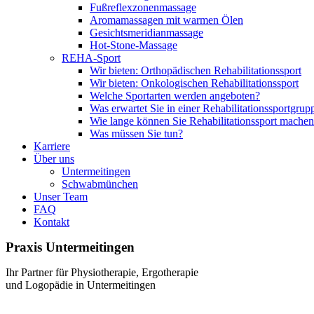
Fuß­re­flex­zo­nen­mas­sa­ge
Arom­amas­sa­gen mit war­men Ölen
Ge­sichts­me­ri­dian­mas­sa­ge
Hot-Stone-Mas­sa­ge
REHA-Sport
Wir bie­ten: Or­tho­pä­di­schen Re­ha­bi­li­ta­ti­ons­sport
Wir bie­ten: On­ko­lo­gi­schen Re­ha­bi­li­ta­ti­ons­sport
Wel­che Sport­ar­ten wer­den an­ge­bo­ten?
Was er­war­tet Sie in ei­ner Re­ha­bi­li­ta­ti­ons­sport­grup
Wie lan­ge kön­nen Sie Re­ha­bi­li­ta­ti­ons­sport ma­che
Was müs­sen Sie tun?
Kar­rie­re
Über uns
Un­ter­meit­in­gen
Schwab­mün­chen
Un­ser Team
FAQ
Kon­takt
Pra­xis Un­ter­meit­in­gen
Ihr Part­ner für Phy­sio­the­ra­pie, Er­go­the­ra­pie
und Lo­go­pä­die in Un­ter­meit­in­gen