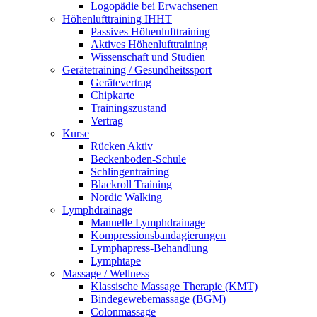
Lo­go­pä­die bei Er­wach­se­nen
Hö­hen­luft­trai­ning IHHT
Pas­si­ves Hö­hen­luft­trai­ning
Ak­ti­ves Hö­hen­luft­trai­ning
Wis­sen­schaft und Stu­di­en
Ge­rä­te­trai­ning / Ge­sund­heits­sport
Ge­rä­te­ver­trag
Chip­kar­te
Trai­nings­zu­stand
Ver­trag
Kur­se
Rü­cken Ak­tiv
Be­cken­bo­den-Schu­le
Schlin­gen­trai­ning
Black­roll Trai­ning
Nor­dic Wal­king
Lymph­drai­na­ge
Ma­nu­el­le Lymph­drai­na­ge
Kom­pres­si­ons­ban­da­gie­run­gen
Lymph­a­press-Be­hand­lung
Lym­ph­tape
Mas­sa­ge / Well­ness
Klas­si­sche Mas­sa­ge The­ra­pie (KMT)
Bin­de­ge­we­be­mas­sa­ge (BGM)
Co­lon­mas­sa­ge