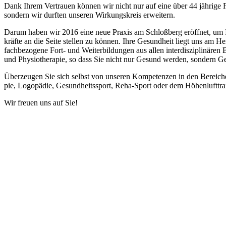
Dank Ih­rem Ver­trau­en kön­nen wir nicht nur auf eine über 44 jäh­ri­ge Fi
son­dern wir durf­ten un­se­ren Wir­kungs­kreis er­wei­tern.
Dar­um ha­ben wir 2016 eine neue Pra­xis am Schloß­berg er­öff­net, um
kräf­te an die Sei­te stel­len zu kön­nen. Ihre Ge­sund­heit liegt uns am Her
fach­be­zo­ge­ne Fort- und Wei­ter­bil­dun­gen aus al­len in­ter­dis­zi­pli­nä­re
und Phy­sio­the­ra­pie, so dass Sie nicht nur Ge­sund wer­den, son­dern Ge
Über­zeu­gen Sie sich selbst von un­se­ren Kom­pe­ten­zen in den Be­rei­chen 
pie, Lo­go­pä­die, Ge­sund­heits­sport, Reha-Sport oder dem Hö­hen­luft­trai­
Wir freu­en uns auf Sie!