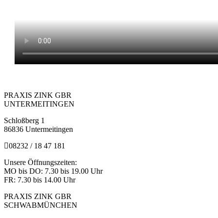
PRAXIS ZINK GBR
UNTERMEITINGEN
Schloß­berg 1
86836 Un­ter­meit­in­gen
08232 / 18 47 181
Un­se­re Öff­nungs­zei­ten:
MO bis DO: 7.30 bis 19.00 Uhr
FR: 7.30 bis 14.00 Uhr
PRAXIS ZINK GBR
SCHWABMÜNCHEN