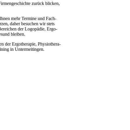
r­men­ge­schich­te zu­rück bli­cken,
 Ih­nen mehr Ter­mi­ne und Fach­
­zen, da­her be­su­chen wir stets
n Be­rei­chen der Lo­go­pä­die, Ergo-
­sund blei­ben.
der Er­go­the­ra­pie, Phy­sio­the­ra­
ning in Un­ter­meit­in­gen.