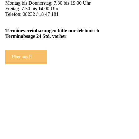
Mon­tag bis Don­ners­tag: 7.30 bis 19.00 Uhr
Frei­tag: 7.30 bis 14.00 Uhr
Te­le­fon: 08232 / 18 47 181
Ter­min­ever­ein­ba­run­gen bit­te nur te­le­fo­nisch
Ter­min­ab­sa­ge 24 Std. vor­her
Über uns