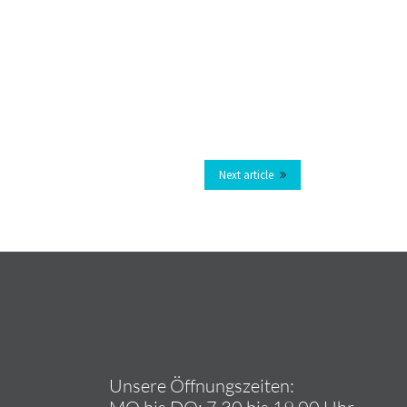
ich schwie­ri­ger als an­fangs ge­dacht, so
hs das Team Un­ter­meit­in­gen zu ei­ner
il­la platz­te aus al­len Näh­ten.
Next article
Un­se­re Öff­nungs­zei­ten: