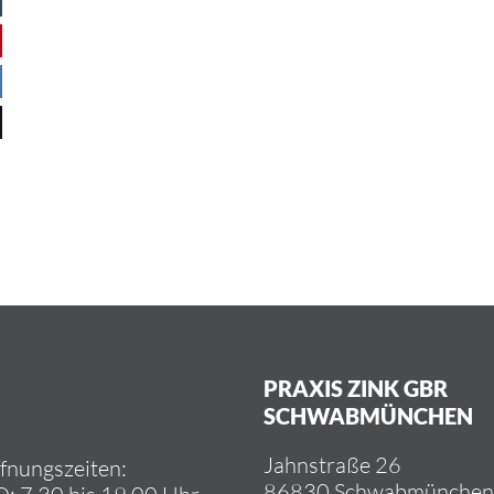
Die Su­che nach ge­eig­ne­ten Lo­go­pä­den er­wiess s
zo­gen wei­te­re Jah­re ins Land. In­zwi­schen wuc
statt­li­chen Grö­ße her­an und die Immhof V
PRAXIS ZINK GBR
SCHWABMÜNCHEN
Jahn­stra­ße 26
f­nungs­zei­ten:
86830 Schwabmünchen