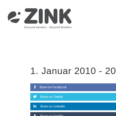
Zum
Inhalt
springen
1. Januar 2010 -
20
Share on Facebook
Share on Twitter
Share on LinkedIn
Share on Tumblr