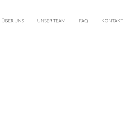
ÜBER UNS
UN­SER TEAM
FAQ
KON­TAKT
i­nä­res Team aus Phy­sio­the­ra­pie, Er­go­
de die Pra­xis Schwab­mün­chen 2010 noch
äum­lich­kei­ten im Ober­ge­schoss für un­
a­pie.