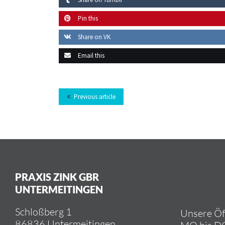
Pin this
Share on VK
Email this
Previous article
PRAXIS ZINK GBR
UNTERMEITINGEN
Schloß­berg 1
Un­se­re Öf
86836 Un­ter­meit­in­gen