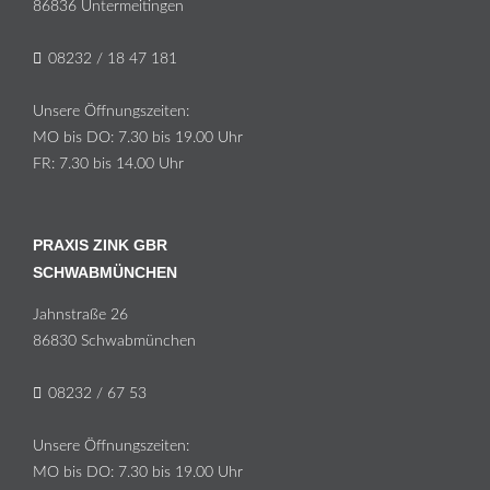
86836 Un­ter­meit­in­gen
08232 / 18 47 181
Un­se­re Öff­nungs­zei­ten:
MO bis DO: 7.30 bis 19.00 Uhr
FR: 7.30 bis 14.00 Uhr
PRAXIS ZINK GBR
SCHWABMÜNCHEN
Jahn­stra­ße 26
86830 Schwabmünchen
08232 / 67 53
Un­se­re Öff­nungs­zei­ten:
MO bis DO: 7.30 bis 19.00 Uhr