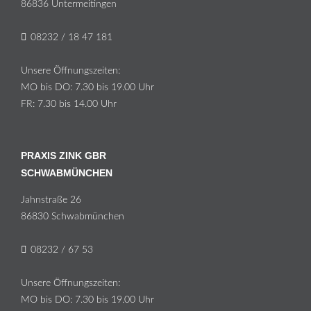
86836 Un­ter­meit­in­gen
08232 / 18 47 181
Un­se­re Öff­nungs­zei­ten:
MO bis DO: 7.30 bis 19.00 Uhr
FR: 7.30 bis 14.00 Uhr
PRAXIS ZINK GBR
SCHWABMÜNCHEN
Jahn­stra­ße 26
86830 Schwabmünchen
08232 / 67 53
Un­se­re Öff­nungs­zei­ten:
MO bis DO: 7.30 bis 19.00 Uhr