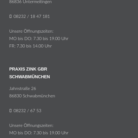
86836 Un­ter­meit­in­gen
08232 / 18 47 181
Un­se­re Öff­nungs­zei­ten:
MO bis DO: 7.30 bis 19.00 Uhr
FR: 7.30 bis 14.00 Uhr
PRAXIS ZINK GBR
SCHWABMÜNCHEN
Jahn­stra­ße 26
86830 Schwabmünchen
08232 / 67 53
Un­se­re Öff­nungs­zei­ten:
MO bis DO: 7.30 bis 19.00 Uhr