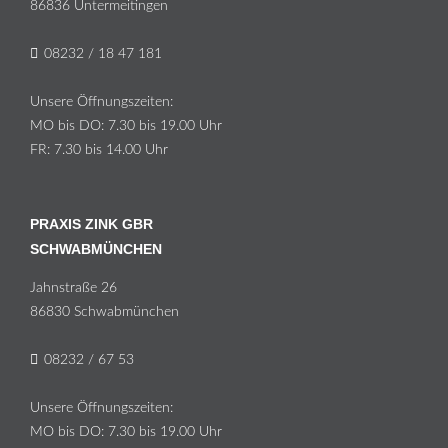
86836 Un­ter­meit­in­gen
08232 / 18 47 181
Un­se­re Öff­nungs­zei­ten:
MO bis DO: 7.30 bis 19.00 Uhr
FR: 7.30 bis 14.00 Uhr
PRAXIS ZINK GBR
SCHWABMÜNCHEN
Jahn­stra­ße 26
86830 Schwabmünchen
08232 / 67 53
Un­se­re Öff­nungs­zei­ten:
MO bis DO: 7.30 bis 19.00 Uhr